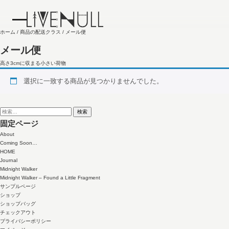
ホーム
/ 商品の配送クラス / メール便
メール便
高さ3cmに収まる小さい荷物
選択に一致する商品が見つかりませんでした。
検
索:
固定ページ
About
Coming Soon…
HOME
Journal
Midnight Walker
Midnight Walker – Found a Little Fragment
サンプルページ
ショップ
ショップバッグ
チェックアウト
プライバシーポリシー